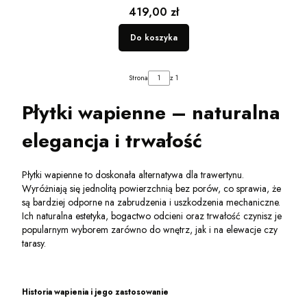
Cena
419,00 zł
Do koszyka
Strona
z 1
Płytki wapienne – naturalna
elegancja i trwałość
Płytki wapienne to doskonała alternatywa dla trawertynu.
Wyróżniają się jednolitą powierzchnią bez porów, co sprawia, że
są bardziej odporne na zabrudzenia i uszkodzenia mechaniczne.
Ich naturalna estetyka, bogactwo odcieni oraz trwałość czynisz je
popularnym wyborem zarówno do wnętrz, jak i na elewacje czy
tarasy.
Historia wapienia i jego zastosowanie