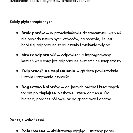
działaniem czasu i czynników atmosferycznych.
Zalety płytek wapiennych
Brak porów
– w przeciwieństwie do trawertynu, wapień
nie posiada naturalnych otworów, co sprawia, że jest
bardziej odporny na zabrudzenia i wnikanie wilgoci.
Mrozoodporność
– odpowiednio impregnowany
kamień wapienny jest odporny na ekstremalne temperatury.
Odporność na zaplamienia
– gładsza powierzchnia
ułatwia utrzymanie czystości.
Bogactwo kolorów
– od jasnych beżów i kremowych
tonów po cieplejsze, piaskowe i szare odcienie. Od
białego, poprzez różowe, aż po granatowe i czarne.
Rodzaje wykończeń
Polerowane
– ekskluzywny wygląd, lustrzany połysk.