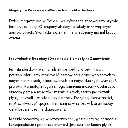
Magazyn w Polsce i we Włoszech – szybka dostawa
Dzięki magazynowi w Polsce i we Włoszech zapewniamy szybkie
terminy realizacji. Oferujemy atrakcyjne rabaty przy większych
zamówieniach. Skontaktuj się z nami, a przebijemy niemal każdą
ofertę!
Indywidualne Rozmiary i Dodatkowe Elementy na Zamówienie
Jeśli standardowy wymiar płytek nie spełnia w pełni Twoich
potrzeb, oferujemy możliwość zamówienia płytek wapiennych w
innych rozmiarach, dopasowanych do indywidualnych wymagań
projektu. Ponadto, z tego samego kamienia możemy dostarczyć
szeroką gamę elementów uzupełniających, takich jak mozaiki,
płytki, umywalki, brodziki czy parapety. Dzięki tej elastyczności,
możesz stworzyć spójne i harmonijne wnętrze, w którym każdy
detal będzie idealnie dopasowany.
Idealnie sprawdzą się w przestrzeniach, gdzie liczy się harmonia,
funkcjonalność i ponadczasowy styl. Jeśli szukasz tanich płytek