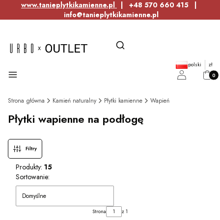
www.tanieplytkikamienne.pl
| +48 570 660 415 |
info@tanieplytkikamienne.pl
Otwórz wyszukiwarkę
Szukaj
polski
zł
Produ
Menu
Zaloguj się
Kosz
Strona główna
Kamień naturalny
Płytki kamienne
Wapień
Płytki wapienne na podłogę
Filtry
Produkty:
15
Lista produktów
Sortowanie:
Domyślne
Strona
z 1