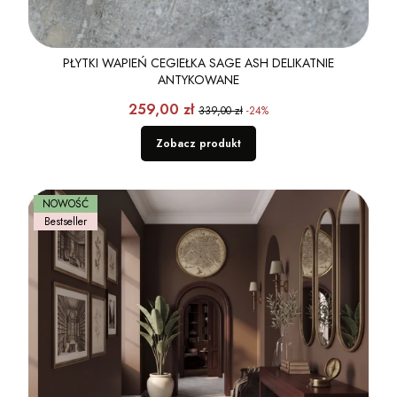
PŁYTKI WAPIEŃ CEGIEŁKA SAGE ASH DELIKATNIE
ANTYKOWANE
Cena promocyjna
259,00 zł
339,00 zł
-24%
Zobacz produkt
NOWOŚĆ
Bestseller