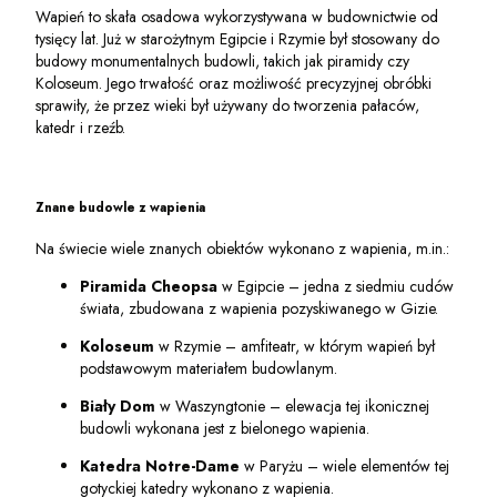
Wapień to skała osadowa wykorzystywana w budownictwie od
tysięcy lat. Już w starożytnym Egipcie i Rzymie był stosowany do
budowy monumentalnych budowli, takich jak piramidy czy
Koloseum. Jego trwałość oraz możliwość precyzyjnej obróbki
sprawiły, że przez wieki był używany do tworzenia pałaców,
katedr i rzeźb.
Znane budowle z wapienia
Na świecie wiele znanych obiektów wykonano z wapienia, m.in.:
Piramida Cheopsa
w Egipcie – jedna z siedmiu cudów
świata, zbudowana z wapienia pozyskiwanego w Gizie.
Koloseum
w Rzymie – amfiteatr, w którym wapień był
podstawowym materiałem budowlanym.
Biały Dom
w Waszyngtonie – elewacja tej ikonicznej
budowli wykonana jest z bielonego wapienia.
Katedra Notre-Dame
w Paryżu – wiele elementów tej
gotyckiej katedry wykonano z wapienia.