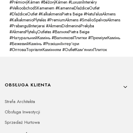
#PrémiovýKámen #BéžovýKámen #LuxusníInteriéry
#VelkoobchodSKamenem #KamenneDlaždiceOutlet
#DlaždiceOutlet #KalkakmenisPietra Beige #NatūralusAkmens
#KalkakmenioPlytelės #PremiumAkmens #SmėlioSpalvosAkmens
#PrabangūsInterjerai #AkmensDidmeninėPrekyba
#AkmensPlyteliųOutletas #ВапнякPietra Beige
#НатуральнийКамінь #ВапняковіПлитки #ПреміумКамінь
#БежевийКамінь #РозкішніІнтер'єри
#ОптоваТоргівляКамінням #OutletКам'янихПлиток
Linki w stopce
OBSŁUGA KLIENTA
Strefa Architekta
Obsługa Inwestycji
Sprzedaż Hurtowa