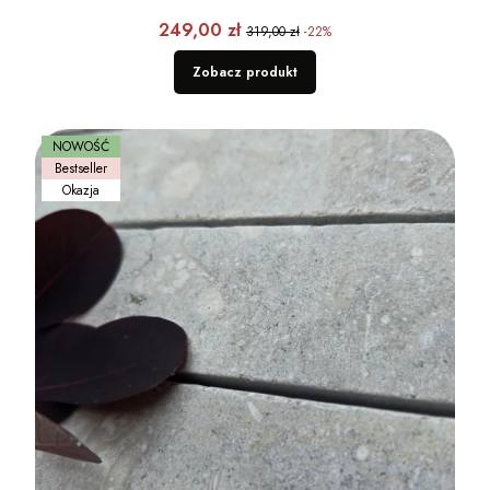
Cena promocyjna
249,00 zł
319,00 zł
-22%
Zobacz produkt
NOWOŚĆ
Bestseller
Okazja