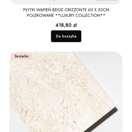
PŁYTKI WAPIEŃ BEIGE ORIZZONTE 60 X 30CM
POLEROWANE **LUXURY COLLECTION**
Cena
418,80 zł
Do koszyka
Bestseller