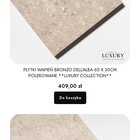
PŁYTKI WAPIEŃ BRONZO DELL'ALBA 60 X 30CM
POLEROWANE **LUXURY COLLECTION**
Cena
409,00 zł
Do koszyka