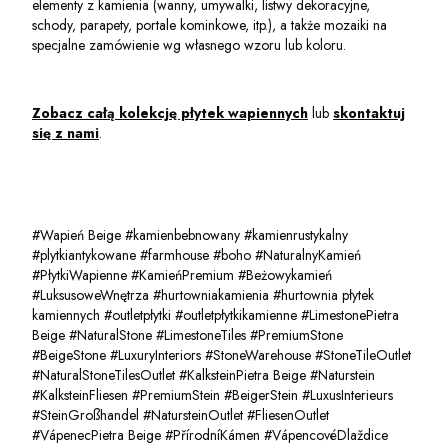
elementy z kamienia (wanny, umywalki, listwy dekoracyjne,
schody, parapety, portale kominkowe, itp.), a także mozaiki na
specjalne zamówienie wg własnego wzoru lub koloru.
Zobacz całą kolekcję płytek wapiennych
lub
skontaktuj
się z nami
.
#Wapień Beige #kamienbebnowany #kamienrustykalny
#plytkiantykowane #farmhouse #boho #NaturalnyKamień
#PłytkiWapienne #KamieńPremium #Beżowykamień
#LuksusoweWnętrza #hurtowniakamienia #hurtownia płytek
kamiennych #outletpłytki #outletpłytkikamienne #LimestonePietra
Beige #NaturalStone #LimestoneTiles #PremiumStone
#BeigeStone #LuxuryInteriors #StoneWarehouse #StoneTileOutlet
#NaturalStoneTilesOutlet #KalksteinPietra Beige #Naturstein
#KalksteinFliesen #PremiumStein #BeigerStein #LuxusInterieurs
#SteinGroßhandel #NatursteinOutlet #FliesenOutlet
#VápenecPietra Beige #PřírodníKámen #VápencovéDlaždice