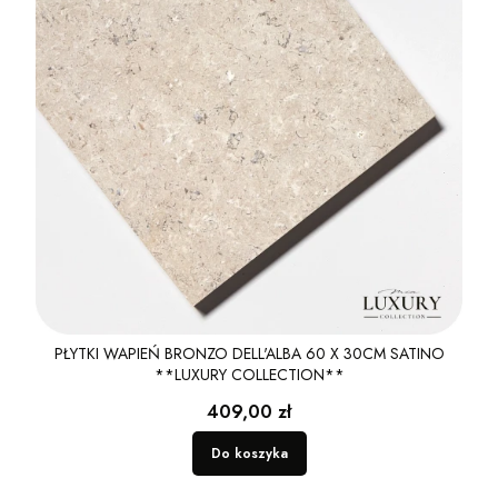
PŁYTKI WAPIEŃ BRONZO DELL'ALBA 60 X 30CM SATINO
**LUXURY COLLECTION**
Cena
409,00 zł
Do koszyka