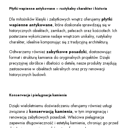
Płytki wapienne antykowane – rustykalny charakter i historia
Dla miłośników klasyki i zabytkowych wnętrz oferujemy
płytki
wapienne antykowane
, które doskonale sprawdzają się w
historycznych obiektach, zamkach, pałacach oraz kościołach. Ich
postarzane wykończenie nadaje wnętrzom unikalny, rustykalny
charakter, idealnie komponując się z tradycyjną architekturą.
Odtwarzamy również
zabytkowe posadzki
, dostosowując
format i strukturę kamienia do oryginalnych projektów. Dzięki
precyzyjnej obróbce i dbałości o detale, nasze produkty znajdują
zastosowanie w obiektach sakralnych oraz przy renowacji
historycznych budowli.
Konserwacja i pielęgnacja kamienia
Dzięki wieloletniemu doświadczeniu oferujemy również usługi
związane z
konserwacją kamienia
, w tym impregnację i
renowację zabytkowych posadzek. Właściwa pielęgnacja
zapewnia długowieczność i estetykę kamienia, chroniąc go przed