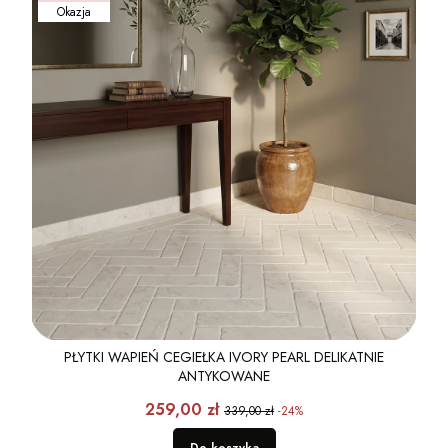
Okazja
PŁYTKI WAPIEŃ CEGIEŁKA IVORY PEARL DELIKATNIE
ANTYKOWANE
Cena promocyjna
259,00 zł
339,00 zł
-24%