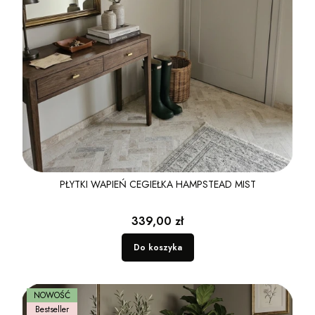
PŁYTKI WAPIEŃ CEGIEŁKA HAMPSTEAD MIST
Cena
339,00 zł
Do koszyka
NOWOŚĆ
Bestseller