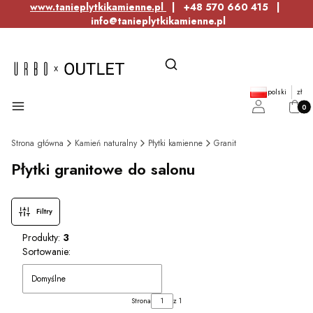
www.tanieplytkikamienne.pl
| +48 570 660 415 |
info@tanieplytkikamienne.pl
Otwórz wyszukiwarkę
Szukaj
polski
zł
Produ
Menu
Zaloguj się
Kosz
Strona główna
Kamień naturalny
Płytki kamienne
Granit
Płytki granitowe do salonu
Filtry
Produkty:
3
Lista produktów
Sortowanie:
Domyślne
Strona
z 1