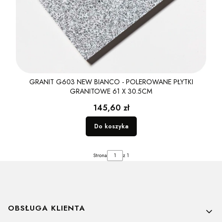
GRANIT G603 NEW BIANCO - POLEROWANE PŁYTKI
GRANITOWE 61 X 30.5CM
Cena
145,60 zł
Do koszyka
Strona
z 1
Linki w stopce
OBSŁUGA KLIENTA