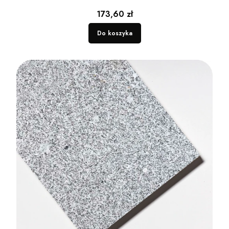
Cena
173,60 zł
Do koszyka