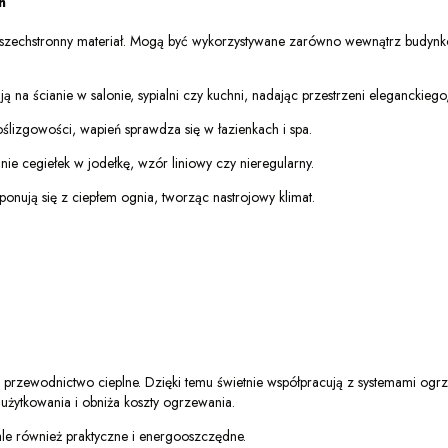
h
e wszechstronny materiał. Mogą być wykorzystywane zarówno wewnątrz budynków
 na ścianie w salonie, sypialni czy kuchni, nadając przestrzeni eleganckiego
oślizgowości, wapień sprawdza się w łazienkach i spa.
e cegiełek w jodełkę, wzór liniowy czy nieregularny.
onują się z ciepłem ognia, tworząc nastrojowy klimat.
łe przewodnictwo cieplne. Dzięki temu świetnie współpracują z systemami o
 użytkowania i obniża koszty ogrzewania.
 ale również praktyczne i energooszczędne.