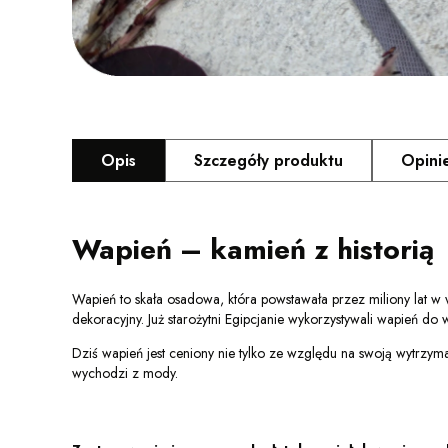
Opis
Szczegóły produktu
Opini
Wapień – kamień z historią
Wapień to skała osadowa, która powstawała przez miliony lat w
dekoracyjny. Już starożytni Egipcjanie wykorzystywali wapień d
Dziś wapień jest ceniony nie tylko ze względu na swoją wytrzyma
wychodzi z mody.