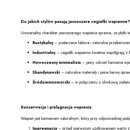
Do jakich stylów pasują jasnoszare cegiełki wapienne?
Uniwersalny charakter jasnoszarego wapienia sprawia, że płytki t
Rustykalny
– postarzana faktura i naturalne przebarwien
Industrialny
– cegiełki wapienne świetnie współgrają z 
Nowoczesny minimalizm
– jasny odcień kamienia wpr
Skandynawski
– naturalne materiały i jasne barwy spra
Śródziemnomorski
– w połączeniu z oliwkową zielenią,
Konserwacja i pielęgnacja wapienia
Wapień jest kamieniem naturalnym, który przy odpowiedniej pielę
Impregnacja
– przed pierwszym użytkowaniem warto zab