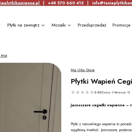
ieplytkikamienne.pl
| +48 570 660 415 | info@tanieplytkikam
Płytki na zewnątrz
Mozaiki
Przedsprzedaż
Promocje
 Mist
Mia Urbo Stone
Płytki Wapień Ceg
0.00
(Oceny: 0 Recenzje: 0)
Jasnoszare cegiełki wapienne – r
Płytki z naturalnego wapienia to ponadc
wyjątkową trwałość. Jasnoszare, postar