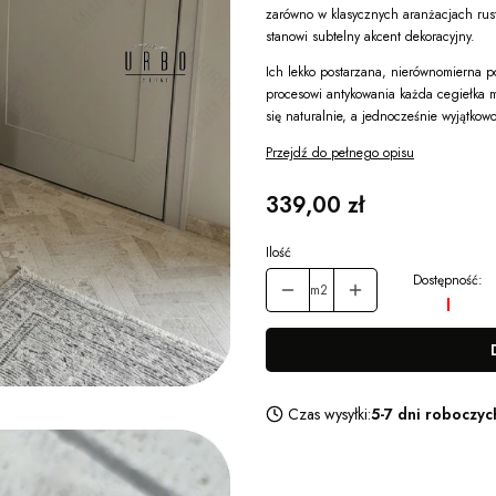
zarówno w klasycznych aranżacjach rus
stanowi subtelny akcent dekoracyjny.
Ich lekko postarzana, nierównomierna p
procesowi antykowania każda cegiełka m
się naturalnie, a jednocześnie wyjątkowo
Przejdź do pełnego opisu
Cena
339,00 zł
Ilość
Dostępność:
m2
Czas wysyłki:
5-7 dni roboczyc