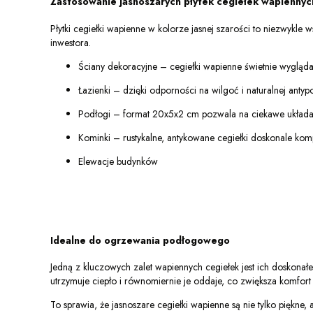
Zastosowanie jasnoszarych płytek cegiełek wapiennyc
Płytki cegiełki wapienne w kolorze jasnej szarości to niezwykl
inwestora.
Ściany dekoracyjne – cegiełki wapienne świetnie wyglądają
Łazienki – dzięki odporności na wilgoć i naturalnej antyp
Podłogi – format 20x5x2 cm pozwala na ciekawe układani
Kominki – rustykalne, antykowane cegiełki doskonale komp
Elewacje budynków
Idealne do ogrzewania podłogowego
Jedną z kluczowych zalet wapiennych cegiełek jest ich doskona
utrzymuje ciepło i równomiernie je oddaje, co zwiększa komfort
To sprawia, że jasnoszare cegiełki wapienne są nie tylko piękne,