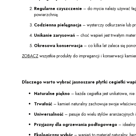
Regularne czyszczenie
– do mycia należy używać łag
powierzchnię.
Codzienna pielęgnacja
– wystarczy odkurzanie lub pr
Unikanie zarysowań
– choć wapień jest trwałym mater
Okresowa konserwacja
– co kilka lat zaleca się po
ZOBACZ
wszystkie produkty do impregancji i konserwacji kamie
Dlaczego warto wybrać jasnoszare płytki cegiełki wa
Naturalne piękno
– każda cegiełka jest unikatowa, ni
Trwałość
– kamień naturalny zachowuje swoje właściwośc
Uniwersalność
– pasuje do wielu stylów aranżacyjnych i
Przyjazny dla ogrzewania podłogowego
– idealny
Ekologiczny wybór
– wapień to materiał naturalny, bez