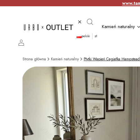
www.tan
Wyczyść
Szukaj
Kamień naturalny
polski
zł
Zaloguj się
Strona główna
Kamień naturalny
Płytki Wapień Cegiełka Hampstead