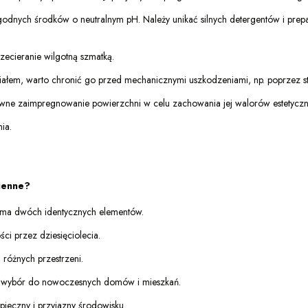
odnych środków o neutralnym pH. Należy unikać silnych detergentów i prep
zecieranie wilgotną szmatką.
iałem, warto chronić go przed mechanicznymi uszkodzeniami, np. poprzez s
nowne zaimpregnowanie powierzchni w celu zachowania jej walorów estetyczn
nia.
pienne?
e ma dwóch identycznych elementów.
i przez dziesięciolecia.
 różnych przestrzeni.
 wybór do nowoczesnych domów i mieszkań.
pieczny i przyjazny środowisku.