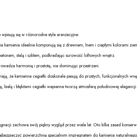
e wpisują się w różnorodne style aranżacyjne:
ia kamienia idealnie komponują się z drewnem, lnem i ciepłymi kolorami ziem
betonem, stalą i szkłem, podkreślając surowość loftowych wnętrz.
owadza harmonię i prostotę, nie dominując przestrzeni.
wiają, że kamienne cegiełki doskonale pasują do prostych, funkcjonalnych wnę
 bielą i błękitami cegiełki wapienne tworzą atmosferę południowej elegancji.
gnacji zachowa swój piękny wygląd przez wiele lat. Oto kilka zasad konserwa
ezpieczyć powierzchnię specjalnym impregnatem do kamienia naturalnego. 