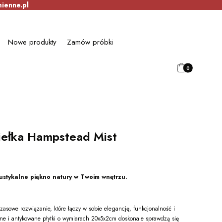
ienne.pl
Nowe produkty
Zamów próbki
Produkty w kosz
Koszyk
iełka Hampstead Mist
ustykalne piękno natury w Twoim wnętrzu.
zasowe rozwiązanie, które łączy w sobie elegancję, funkcjonalność i
zane i antykowane płytki o wymiarach 20x5x2cm doskonale sprawdzą się